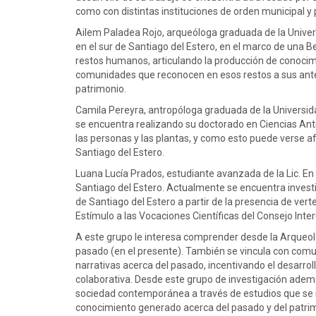
como con distintas instituciones de orden municipal y p
Ailem Paladea Rojo, arqueóloga graduada de la Univer
en el sur de Santiago del Estero, en el marco de una B
restos humanos, articulando la producción de conocimi
comunidades que reconocen en esos restos a sus antep
patrimonio.
Camila Pereyra, antropóloga graduada de la Universi
se encuentra realizando su doctorado en Ciencias Antro
las personas y las plantas, y como esto puede verse af
Santiago del Estero.
Luana Lucía Prados, estudiante avanzada de la Lic. En
Santiago del Estero. Actualmente se encuentra invest
de Santiago del Estero a partir de la presencia de ver
Estímulo a las Vocaciones Científicas del Consejo Inter
A este grupo le interesa comprender desde la Arqueolo
pasado (en el presente). También se vincula con com
narrativas acerca del pasado, incentivando el desarrol
colaborativa. Desde este grupo de investigación además
sociedad contemporánea a través de estudios que se i
conocimiento generado acerca del pasado y del patri