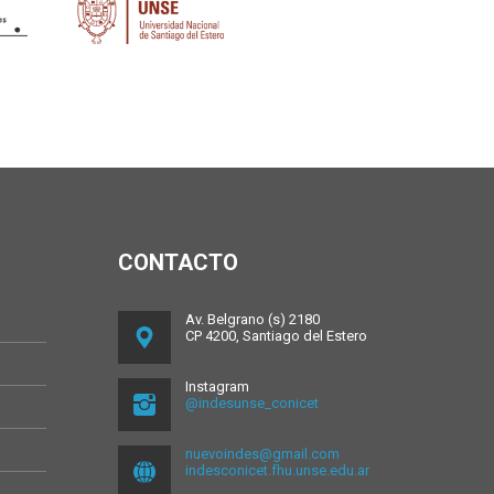
CONTACTO
Av. Belgrano (s) 2180
CP 4200, Santiago del Estero
Instagram
@indesunse_conicet
nuevoindes@gmail.com
indesconicet.fhu.unse.edu.ar