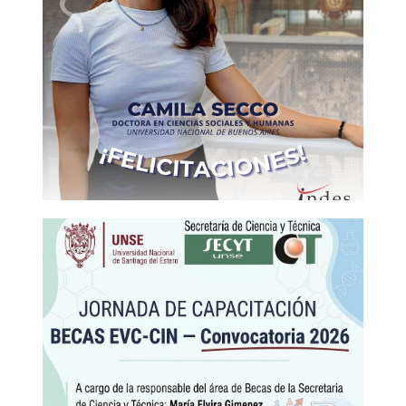
Ciencias Sociales y Humanas en la Universidad
Nacional de Quilmes. Le enviamos nuestras
felicitaciones por la obtención de su título de
Doctor y […]
Nueva doctora en el INDES: Camila
Secco
¡NUEVA DOCTORA EN EL INDES! Camila Secco
defendió su tesis «Un estudio del problema de los
lazos sociales en el neoliberalismo desde la Teoría
del reconocimiento», el día 20 de julio, obteniendo
así el Doctorado en Ciencias Sociales y Humanas
en la Universidad Nacional de Buenos Aires. Desde
el INDES la saludamos por este […]