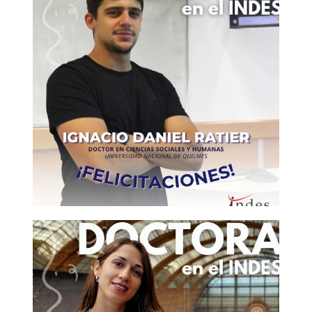
Nuevo doctor en el INDES: Ignacio
Ratier
¡NUEVO DOCTOR EN EL INDES! Ignacio Daniel
Ratier defendió su tesis «Las tramas del espacio
editorial de Santiago del Estero (1991-2019)», el día
27 de julio, obteniendo así el Doctorado en