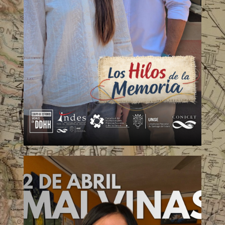
Protesta social – Hilos de la
Memoria
Desde las Madres de Plaza de Mayo hasta el
Santiagueñazo, de las marchas del silencio a las
movilizaciones campesinas, la protesta social ha
sido el hilo conductor de las transformaciones
más significativas de nuestra historia nacional. Sin