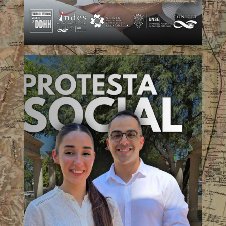
Libertad de expresión – Hilos de la
Memoria
En este nuevo episodio de Los Hilos de la
Memoria, analizamos junto a Lourdes Risso
Patrón el preocupante aumento de los ataques al
periodismo en Argentina. Lo que hoy se presenta
como «libertad», muchas veces funciona como un
medio para silenciar nuestro derecho a saber.
Hoy, defender la libertad de expresión es asegurar
que […]