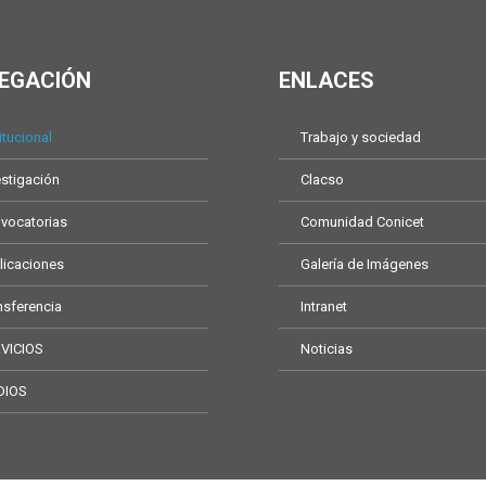
EGACIÓN
ENLACES
itucional
Trabajo y sociedad
estigación
Clacso
vocatorias
Comunidad Conicet
licaciones
Galería de Imágenes
nsferencia
Intranet
VICIOS
Noticias
DIOS