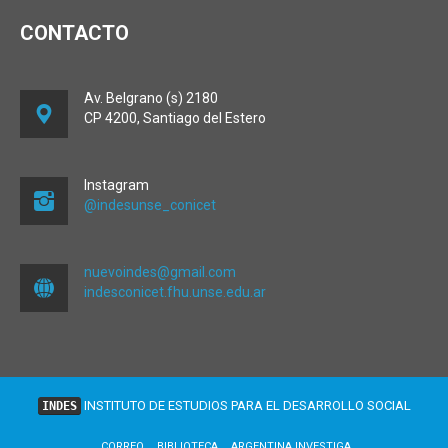
CONTACTO
Av. Belgrano (s) 2180
CP 4200, Santiago del Estero
Instagram
@indesunse_conicet
nuevoindes@gmail.com
indesconicet.fhu.unse.edu.ar
INSTITUTO DE ESTUDIOS PARA EL DESARROLLO SOCIAL
INDES
CORREO
BIBLIOTECA
ARGENTINA INVESTIGA